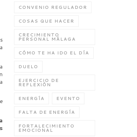
CONVENIO REGULADOR
COSAS QUE HACER
CRECIMIENTO
os
PERSONAL MÁLAGA
la
CÓMO TE HA IDO EL DÍA
a
DUELO
en
EJERCICIO DE
ta
REFLEXIÓN
ENERGÍA
EVENTO
de
FALTA DE ENERGÍA
a
FORTALECIMIENTO
s
EMOCIONAL