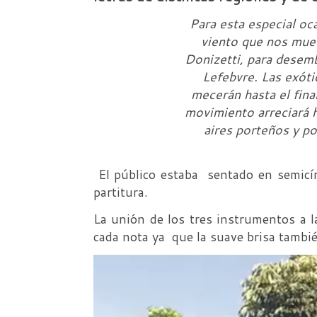
Para esta especial oca
viento que nos muev
Donizetti, para desemb
Lefebvre. Las exóti
mecerán hasta el final
movimiento arreciará ha
aires porteños y p
El público estaba sentado en semicírc
partitura.
La unión de los tres instrumentos a l
cada nota ya que la suave brisa tambi