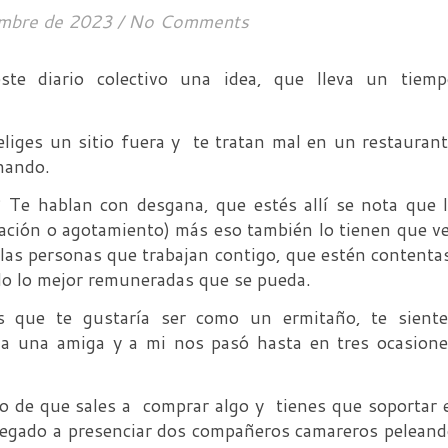
embre de 2023
/
No Comments
te diario colectivo una idea, que lleva un tiemp
eliges un sitio fuera y te tratan mal en un restauran
nando.
 Te hablan con desgana, que estés allí se nota que 
ación o agotamiento) más eso también lo tienen que v
 las personas que trabajan contigo, que estén contenta
do lo mejor remuneradas que se pueda.
s que te gustaría ser como un ermitaño, te siente
a a una amiga y a mi nos pasó hasta en tres ocasion
do de que sales a comprar algo y tienes que soportar 
llegado a presenciar dos compañeros camareros pelean