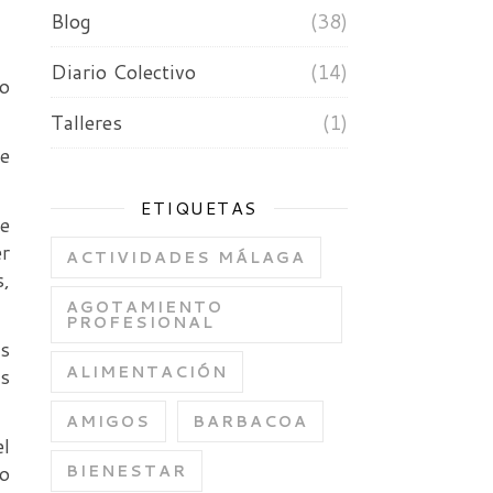
Blog
(38)
Diario Colectivo
(14)
o
Talleres
(1)
te
ETIQUETAS
le
er
ACTIVIDADES MÁLAGA
s,
AGOTAMIENTO
PROFESIONAL
s
ALIMENTACIÓN
es
AMIGOS
BARBACOA
el
do
BIENESTAR