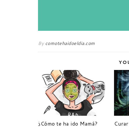
By
comotehaidoeldia.com
YO
¿Cómo te ha ido Mamá?
Curar