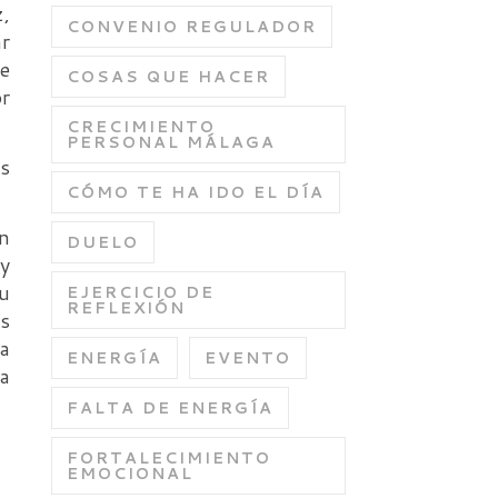
z,
CONVENIO REGULADOR
r
ce
COSAS QUE HACER
or
CRECIMIENTO
PERSONAL MÁLAGA
ás
CÓMO TE HA IDO EL DÍA
on
DUELO
 y
su
EJERCICIO DE
REFLEXIÓN
as
ha
ENERGÍA
EVENTO
a
FALTA DE ENERGÍA
FORTALECIMIENTO
EMOCIONAL