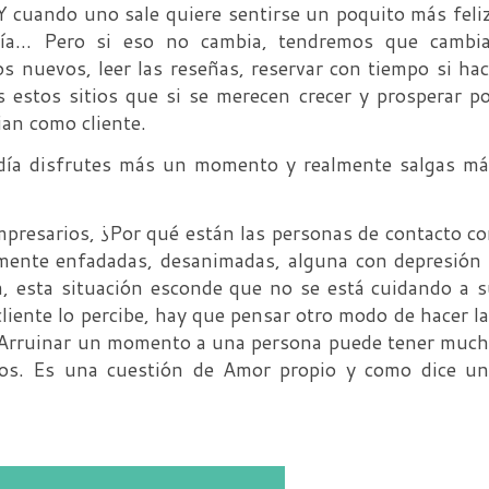
Y cuando uno sale quiere sentirse un poquito más feli
atía… Pero si eso no cambia, tendremos que cambia
s nuevos, leer las reseñas, reservar con tiempo si ha
 estos sitios que si se merecen crecer y prosperar p
ian como cliente.
 día disfrutes más un momento y realmente salgas m
mpresarios, ¿Por qué están las personas de contacto c
mente enfadadas, desanimadas, alguna con depresión
, esta situación esconde que no se está cuidando a 
cliente lo percibe, hay que pensar otro modo de hacer l
í. Arruinar un momento a una persona puede tener muc
os. Es una cuestión de Amor propio y como dice un